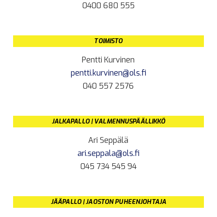
0400 680 555
TOIMISTO
Pentti Kurvinen
pentti.kurvinen@ols.fi
040 557 2576
JALKAPALLO | VALMENNUSPÄÄLLIKKÖ
Ari Seppälä
ari.seppala@ols.fi
045 734 545 94
JÄÄPALLO | JAOSTON PUHEENJOHTAJA