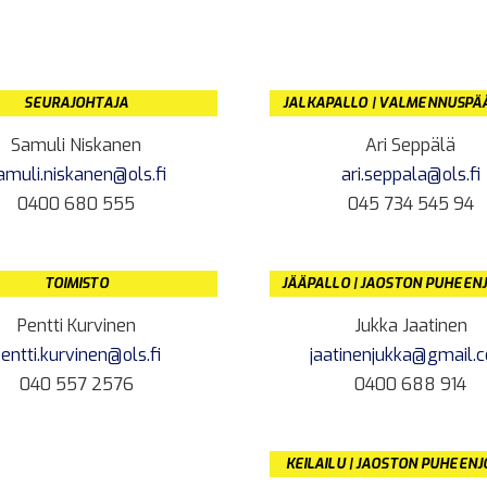
SEURAJOHTAJA
JALKAPALLO | VALMENNUSPÄ
Samuli Niskanen
Ari Seppälä
amuli.niskanen@ols.fi
ari.seppala@ols.fi
0400 680 555
045 734 545 94
TOIMISTO
JÄÄPALLO | JAOSTON PUHEEN
Pentti Kurvinen
Jukka Jaatinen
entti.kurvinen@ols.fi
jaatinenjukka@gmail.
040 557 2576
0400 688 914
KEILAILU | JAOSTON PUHEEN