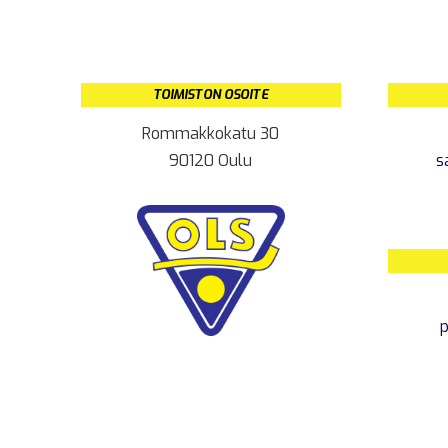
TOIMISTON OSOITE
Rommakkokatu 30
90120 Oulu
s
p