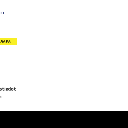
om
TAAVA
stiedot
a.