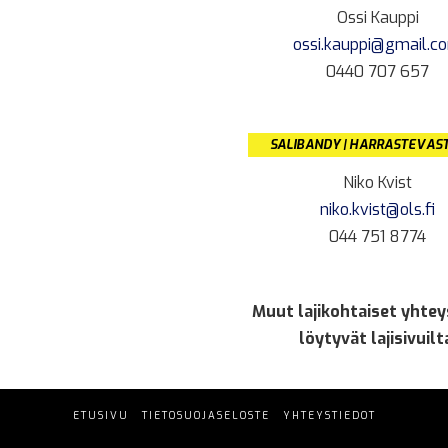
Ossi Kauppi
ossi.kauppi@gmail.c
0440 707 657
SALIBANDY | HARRASTEVAS
Niko Kvist
niko.kvist@ols.fi
044 751 8774
Muut lajikohtaiset yhtey
löytyvät lajisivuilt
ETUSIVU
TIETOSUOJASELOSTE
YHTEYSTIEDOT