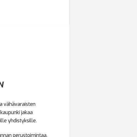
N
ta vähävaraisten
 kaupunki jakaa
lle yhdistyksille.
unnan perustoimintaa,