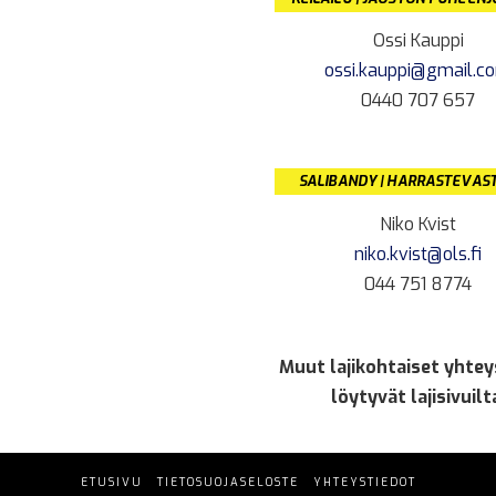
Ossi Kauppi
ossi.kauppi@gmail.c
0440 707 657
SALIBANDY | HARRASTEVAS
Niko Kvist
niko.kvist@ols.fi
044 751 8774
Muut lajikohtaiset yhtey
löytyvät lajisivuilt
ETUSIVU
TIETOSUOJASELOSTE
YHTEYSTIEDOT