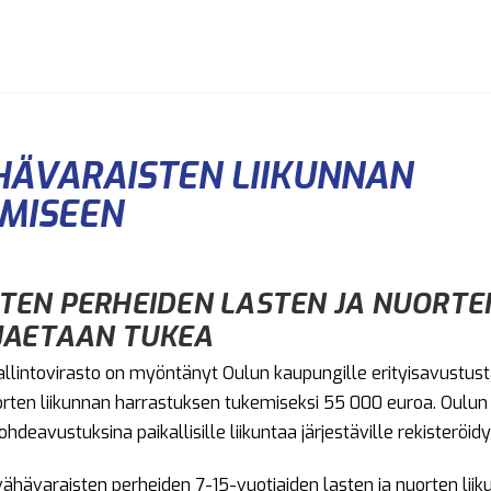
HÄVARAISTEN LIIKUNNAN
MISEEN
TEN PERHEIDEN LASTEN JA NUORTE
JAETAAN TUKEA
llintovirasto on myöntänyt Oulun kaupungille erityisavustus
orten liikunnan harrastuksen tukemiseksi 55 000 euroa. Oulun
deavustuksina paikallisille liikuntaa järjestäville rekisteröidyi
ähävaraisten perheiden 7-15-vuotiaiden lasten ja nuorten liik