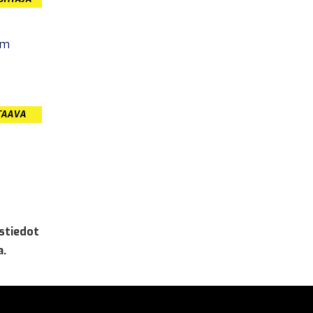
om
TAAVA
stiedot
a.